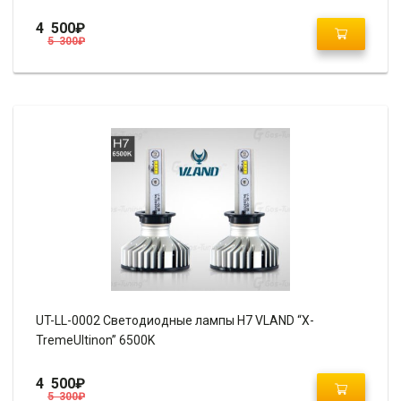
4 500
₽
5 300
₽
UT-LL-0002 Светодиодные лампы H7 VLAND “X-
TremeUltinon” 6500K
4 500
₽
5 300
₽