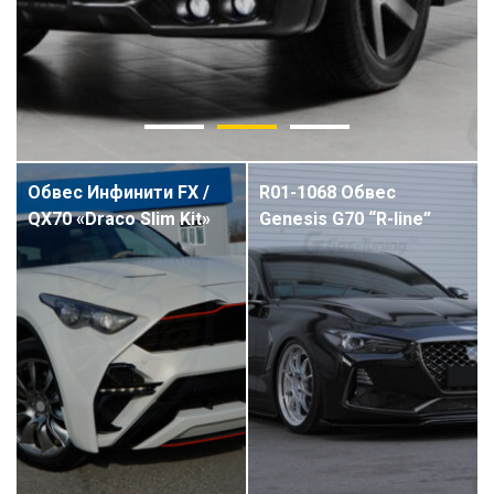
Обвес Инфинити FX /
R01-1068 Обвес
QX70 «Draco Slim Kit»
Genesis G70 “R-line”