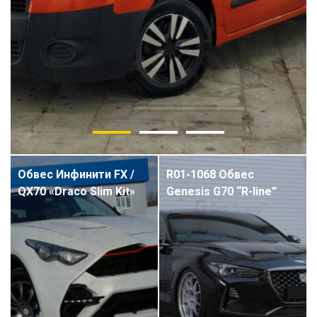
Обвес Инфинити FX /
R01-1068 Обвес
QX70 «Draco Slim Kit»
Genesis G70 “R-line”