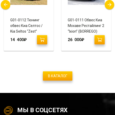
G01-0112 Тюнинг
G01-0111 Обвес Киа
обвес Киа Селтос /
Мохаве Рестайлинг 2
Kia Seltos “Zest”
“Ixion” (BORREGO)
14 400
₽
26 000
₽
В КАТАЛОГ
МЫ В СОЦСЕТЯХ