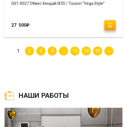
G01-0027 Обвес Хендай IX35 / Tucson “Vega Style”
27 500
₽
1
2
3
4
…
13
14
15
→
НАШИ РАБОТЫ