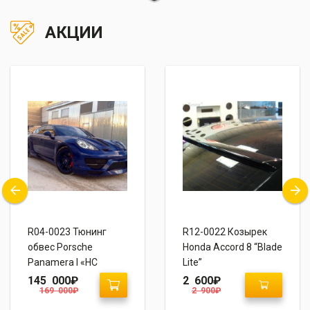
АКЦИИ
R04-0023 Тюнинг
R12-0022 Козырек
обвес Porsche
Honda Accord 8 “Blade
Panamera I «HС
Lite”
Design»
145 000
₽
2 600
₽
169 000
₽
2 900
₽