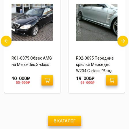
R01-0075 Обвес AMG
R02-0095 Передние
на Mercedes S-class
крылья Мерседес
W204 C-class “Валд
стиль”
40 000
₽
19 000
₽
55 000
₽
25 000
₽
В КАТАЛОГ