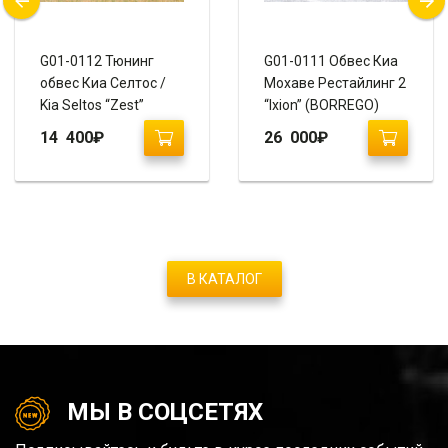
G01-0112 Тюнинг
G01-0111 Обвес Киа
обвес Киа Селтос /
Мохаве Рестайлинг 2
Kia Seltos “Zest”
“Ixion” (BORREGO)
14 400
₽
26 000
₽
В КАТАЛОГ
МЫ В СОЦСЕТЯХ