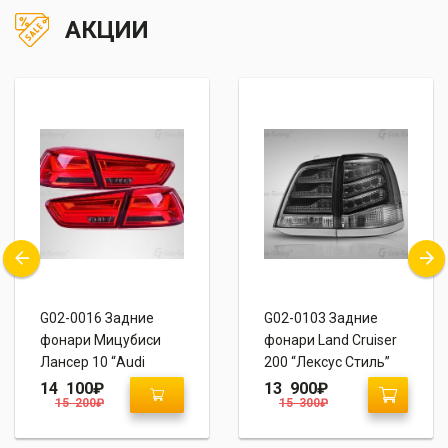
АКЦИИ
G02-0016 Задние
G02-0103 Задние
фонари Мицубиси
фонари Land Cruiser
Лансер 10 “Audi
200 “Лексус Стиль”
Style” Красные
(Black / White)
14 100
₽
13 900
₽
15 200
₽
15 300
₽
тонированные