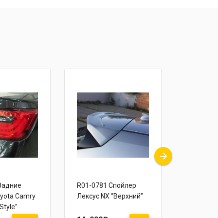
Задние
R04-0025 Тюнинг
Class
капот Инфинити М
Cruze Sedan
«Concept One»