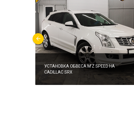
УСТАНОВКА ОБВЕСА M’Z SPEED НА
CADILLAC SRX