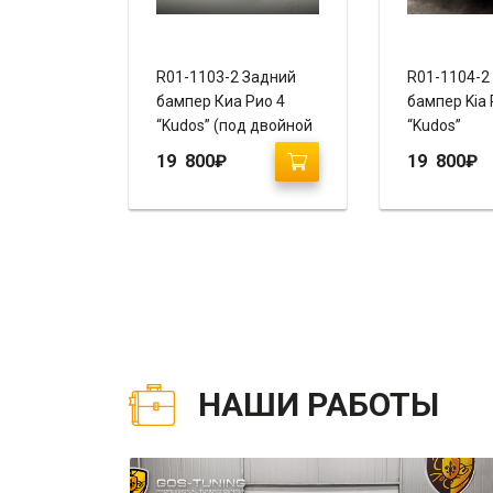
R01-1103-2 Задний
R01-1104-2
бампер Киа Рио 4
бампер Kia 
“Kudos” (под двойной
“Kudos”
выхлоп)
19 800
₽
19 800
₽
НАШИ РАБОТЫ