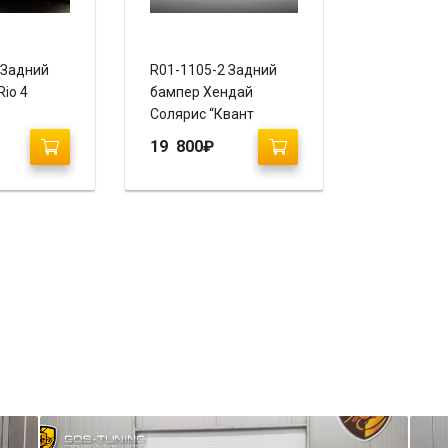
 Задний
R01-1105-2 Задний
Rio 4
бампер Хендай
Солярис “Квант
19 800
₽