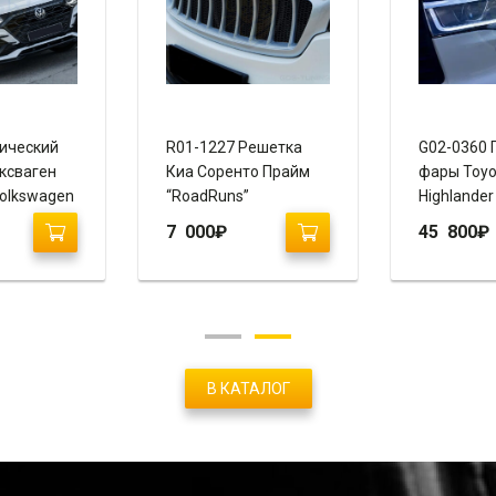
3 Обвес
G01-0112 Тюнинг
G01-01
Палисад /
обвес Киа Селтос / Kia
Мохаве
Palisade
Seltos “Zest”
“Ixion”
₽
14 400
₽
26 00
В КАТАЛОГ