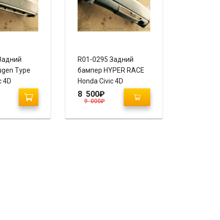
Задний
R01-0295 Задний
gen Type
бампер HYPER RACE
c 4D
Honda Civic 4D
8 500
₽
9 000
₽