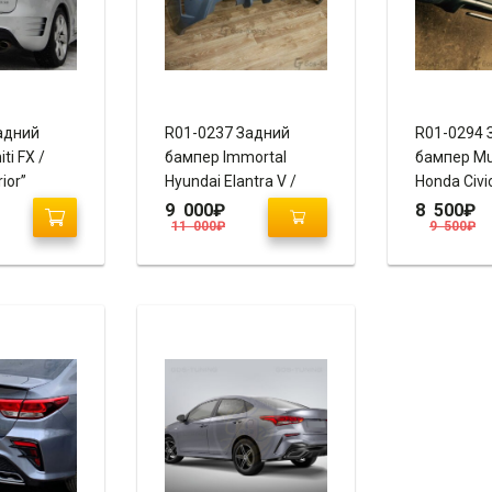
адний
R01-0237 Задний
R01-0294 
ti FX /
бампер Immortal
бампер Mu
ior”
Hyundai Elantra V /
Honda Civi
Avante MD
9 000
₽
8 500
₽
11 000
₽
9 500
₽