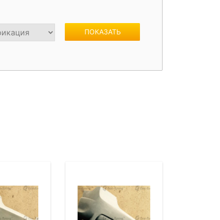
жки
Спойлеры / Козырьки на стекло
ПОКАЗАТЬ
фонари