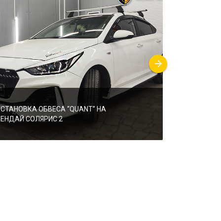
УСТАНОВКА ОБВЕСА “QUANT” НА
УСТАНОВКА 
ХЕНДАЙ СОЛЯРИС 2
“KUDOS”