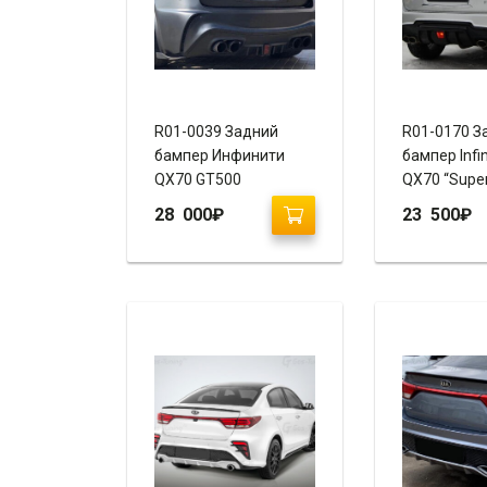
R01-0039 Задний
R01-0170 З
бампер Инфинити
бампер Infini
QX70 GT500
QX70 “Super
28 000
₽
23 500
₽