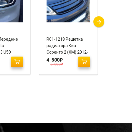
11 Обвес Киа
R01-1350 Спойлер
 Рестайлинг 2
Киа Соул 2 “GT-Line”
 (BORREGO)
(2013-2019)
0
₽
4 900
₽