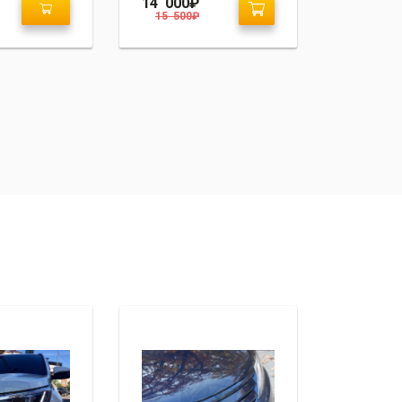
30 000
₽
35 000
₽