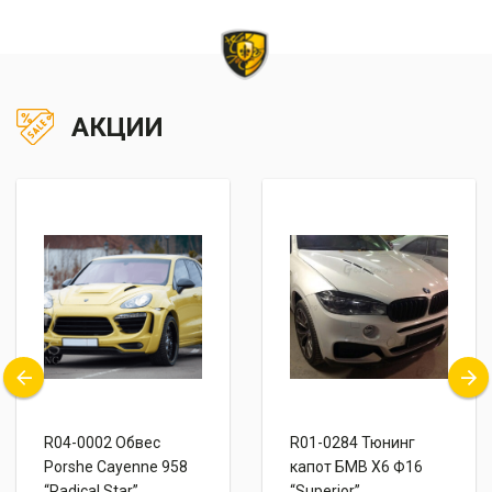
АКЦИИ
R04-0002 Обвес
R01-0284 Тюнинг
Porshe Cayenne 958
капот БМВ Х6 Ф16
“Radical Star”
“Superior”