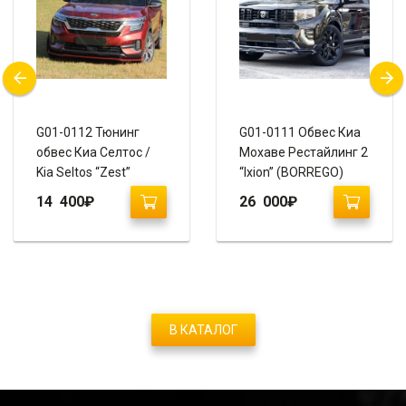
G01-0112 Тюнинг
G01-0111 Обвес Киа
обвес Киа Селтос /
Мохаве Рестайлинг 2
Kia Seltos “Zest”
“Ixion” (BORREGO)
14 400
₽
26 000
₽
В КАТАЛОГ