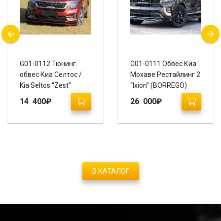
G01-0112 Тюнинг
G01-0111 Обвес Киа
обвес Киа Селтос /
Мохаве Рестайлинг 2
Kia Seltos “Zest”
“Ixion” (BORREGO)
14 400
₽
26 000
₽
В КАТАЛОГ