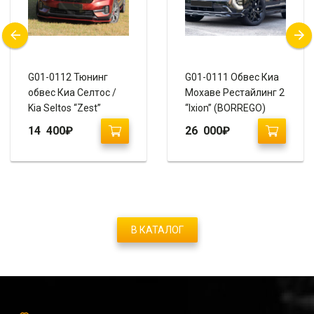
G01-0112 Тюнинг
G01-0111 Обвес Киа
обвес Киа Селтос /
Мохаве Рестайлинг 2
Kia Seltos “Zest”
“Ixion” (BORREGO)
14 400
₽
26 000
₽
В КАТАЛОГ