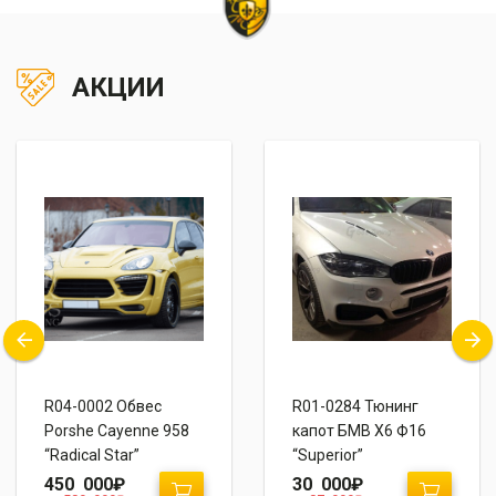
АКЦИИ
R04-0002 Обвес
R01-0284 Тюнинг
Porshe Cayenne 958
капот БМВ Х6 Ф16
“Radical Star”
“Superior”
450 000
₽
30 000
₽