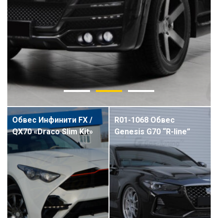
Обвес Инфинити FX /
R01-1068 Обвес
QX70 «Draco Slim Kit»
Genesis G70 “R-line”