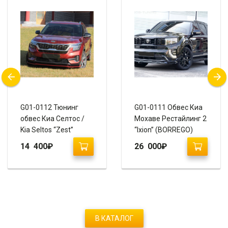
G01-0112 Тюнинг
G01-0111 Обвес Киа
обвес Киа Селтос /
Мохаве Рестайлинг 2
Kia Seltos “Zest”
“Ixion” (BORREGO)
14 400
₽
26 000
₽
В КАТАЛОГ