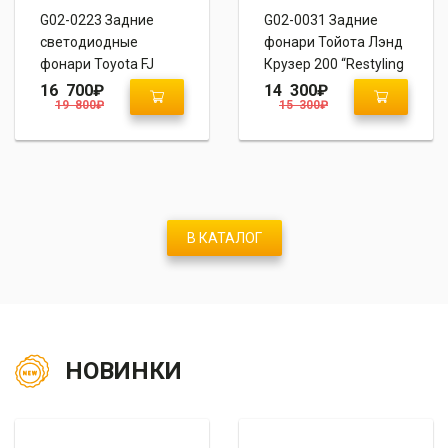
G02-0223 Задние
G02-0031 Задние
светодиодные
фонари Тойота Лэнд
фонари Toyota FJ
Крузер 200 “Restyling
Cruiser “RR Style”
2 Style 2015+”
16 700
₽
14 300
₽
19 800
₽
15 300
₽
В КАТАЛОГ
НОВИНКИ