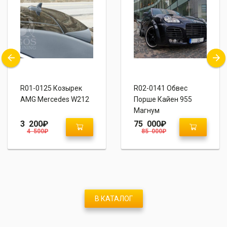
R01-0125 Козырек
R02-0141 Обвес
AMG Mercedes W212
Порше Кайен 955
Магнум
3 200
₽
75 000
₽
4 500
₽
85 000
₽
В КАТАЛОГ