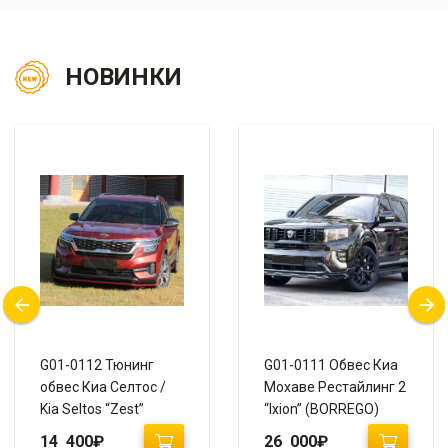
НОВИНКИ
G01-0112 Тюнинг
G01-0111 Обвес Киа
обвес Киа Селтос /
Мохаве Рестайлинг 2
Kia Seltos “Zest”
“Ixion” (BORREGO)
14 400
₽
26 000
₽