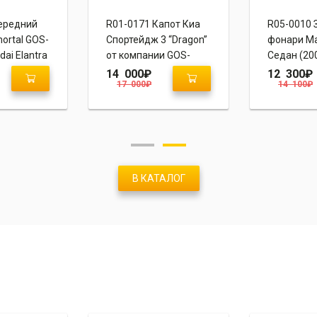
ередний
R01-0171 Капот Киа
R05-0010 
ortal GOS-
Спортейдж 3 “Dragon”
фонари Ма
dai Elantra
от компании GOS-
Седан (20
Tuning
14 000
₽
12 300
₽
17 000
₽
14 100
₽
В КАТАЛОГ