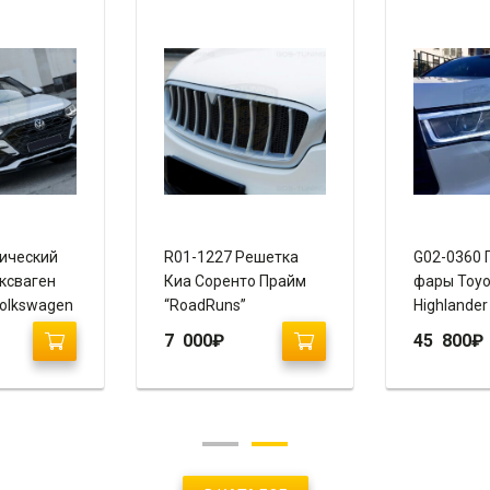
ический
R01-1227 Решетка
G02-0360 
ксваген
Киа Соренто Прайм
фары Toyo
Volkswagen
“RoadRuns”
Highlander
020+)
“Vland”
7 000
₽
45 800
₽