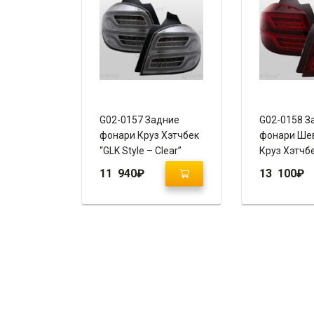
G02-0157 Задние
G02-0158 З
фонари Круз Хэтчбек
фонари Ше
“GLK Style – Clear”
Круз Хэтчбе
Style – Red
11 940
₽
13 100
₽