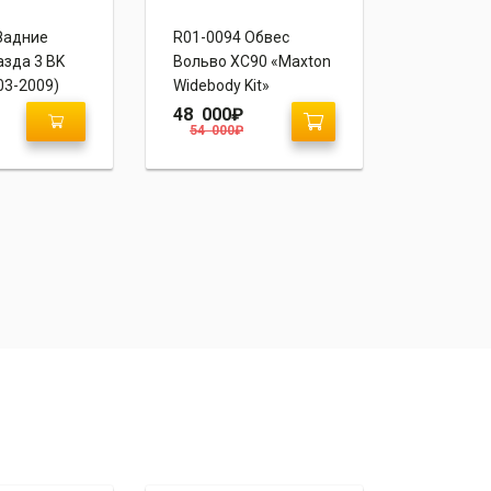
Задние
R01-0094 Обвес
G02-004
зда 3 BK
Вольво ХС90 «Maxton
Тойота К
03-2009)
Widebody Kit»
(E160, E1
“Mercede
48 000
₽
20 700
54 000
₽
23 900