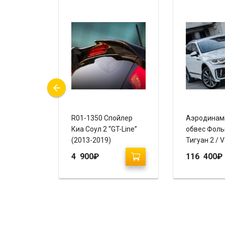
вес Киа
R01-1350 Спойлер
Аэродинам
айлинг 2
Киа Соул 2 “GT-Line”
обвес Фоль
REGO)
(2013-2019)
Тигуан 2 / 
Tiguan 2 (2
4 900
₽
116 400
₽