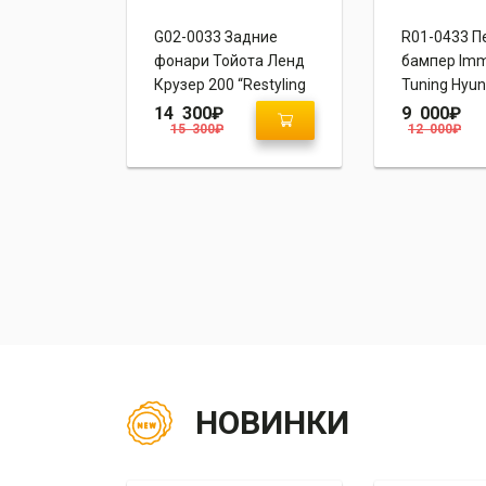
зырек
G02-0033 Задние
R01-0433 П
 8 “Blade
фонари Тойота Ленд
бампер Imm
Крузер 200 “Restyling
Tuning Hyun
2 Style 2015+”
Avante MD
14 300
₽
9 000
₽
15 300
₽
12 000
₽
НОВИНКИ