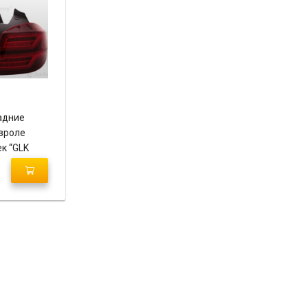
адние
вроле
к “GLK
 / Smoke”