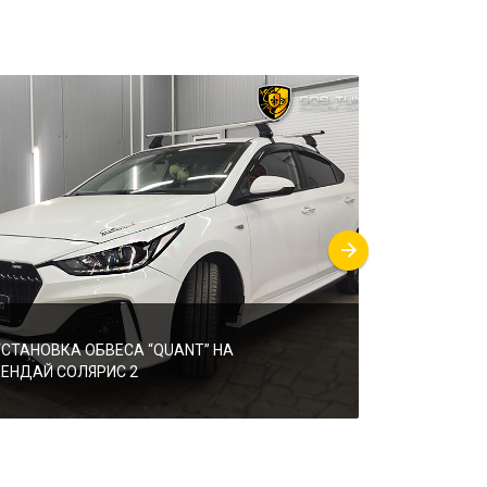
УСТАНОВКА ОБВЕСА “QUANT” НА
УСТАНОВКА 
ХЕНДАЙ СОЛЯРИС 2
“KUDOS”