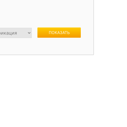
жки
Спойлеры / Козырьки на стекло
ПОКАЗАТЬ
фонари