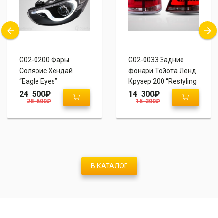
G02-0200 Фары
G02-0033 Задние
Солярис Хендай
фонари Тойота Ленд
“Eagle Eyes”
Крузер 200 “Restyling
2 Style 2015+”
24 500
₽
14 300
₽
28 600
₽
15 300
₽
В КАТАЛОГ