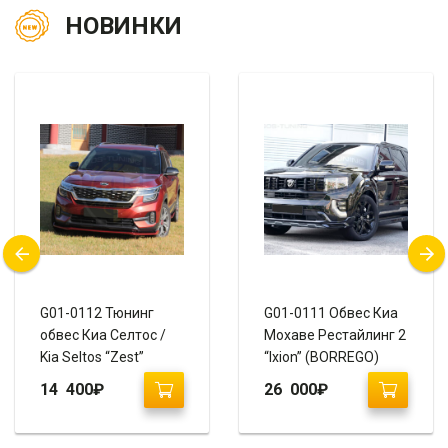
НОВИНКИ
G01-0112 Тюнинг
G01-0111 Обвес Киа
обвес Киа Селтос /
Мохаве Рестайлинг 2
Kia Seltos “Zest”
“Ixion” (BORREGO)
14 400
₽
26 000
₽