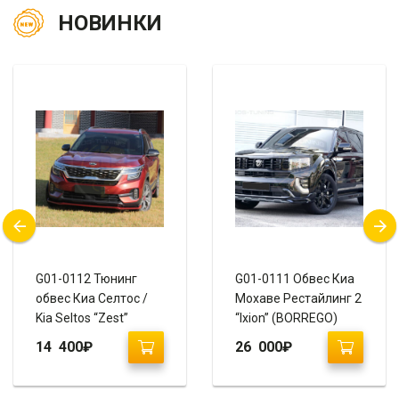
НОВИНКИ
G01-0112 Тюнинг
G01-0111 Обвес Киа
обвес Киа Селтос /
Мохаве Рестайлинг 2
Kia Seltos “Zest”
“Ixion” (BORREGO)
14 400
₽
26 000
₽