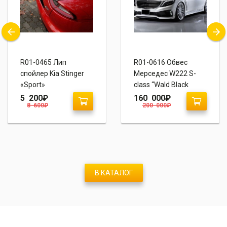
R01-0465 Лип
R01-0616 Обвес
спойлер Kia Stinger
Мерседес W222 S-
«Sport»
сlass “Wald Black
Bison”
5 200
₽
160 000
₽
8 600
₽
200 000
₽
В КАТАЛОГ