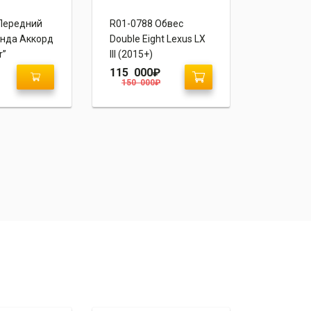
Передний
R01-0788 Обвес
R01-0656
нда Аккорд
Double Eight Lexus LX
бампер A
r”
III (2015+)
Мазда 6 
115 000
₽
18 000
150 000
₽
23 000