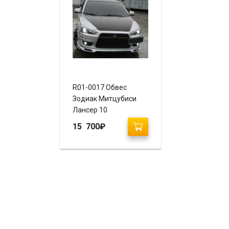
R01-0017 Обвес
Зодиак Митцубиси
Лансер 10
15 700
₽