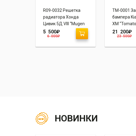
ес Prior
R09-0032 Решетка
TM-0001 З
 II (8J)
радиатора Хонда
бампера Kia
Цивик 5Д VIII “Mugen
XM “Tomato
Style”
5 500
₽
21 200
₽
6 000
₽
23 500
₽
НОВИНКИ