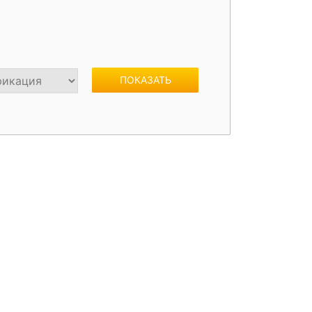
жки
Спойлеры / Козырьки на стекло
ПОКАЗАТЬ
фонари