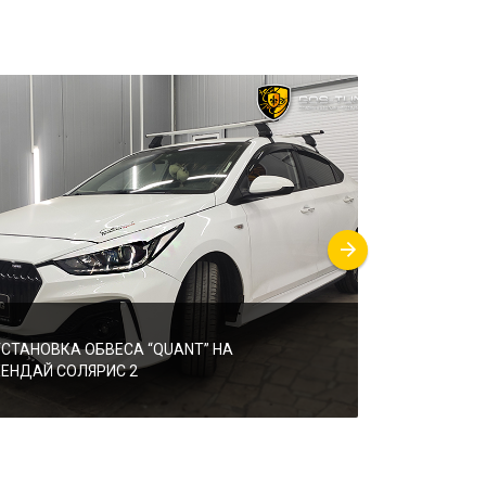
УСТАНОВКА ОБВЕСА “QUANT” НА
УСТАНОВКА 
ХЕНДАЙ СОЛЯРИС 2
“KUDOS”