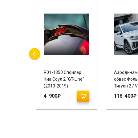
вес Киа
R01-1350 Спойлер
Аэродинам
айлинг 2
Киа Соул 2 “GT-Line”
обвес Фоль
REGO)
(2013-2019)
Тигуан 2 / 
Tiguan 2 (2
4 900
₽
116 400
₽