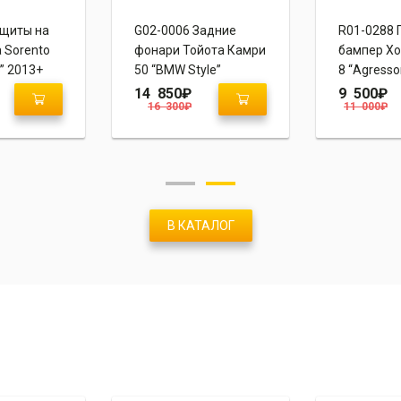
ащиты на
G02-0006 Задние
R01-0288 
 Sorento
фонари Тойота Камри
бампер Хо
” 2013+
50 “BMW Style”
8 “Agresso
14 850
₽
9 500
₽
16 300
₽
11 000
₽
В КАТАЛОГ