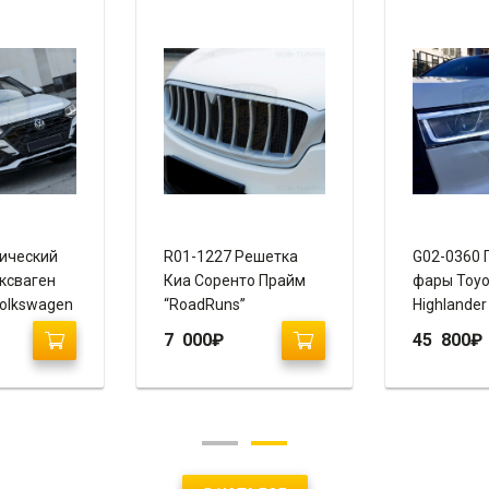
ический
R01-1227 Решетка
G02-0360 
ксваген
Киа Соренто Прайм
фары Toyo
Volkswagen
“RoadRuns”
Highlander
020+)
“Vland”
7 000
₽
45 800
₽