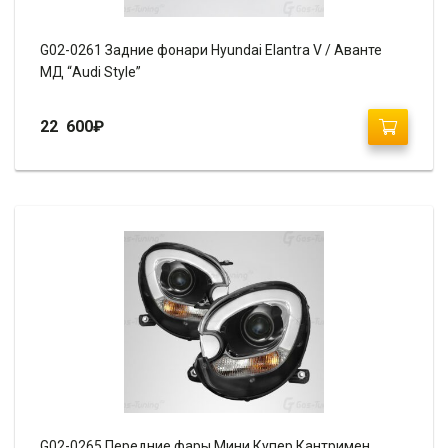
G02-0261 Задние фонари Hyundai Elantra V / Аванте
МД “Audi Style”
22 600
₽
G02-0265 Передние фары Мини Купер Кантримен