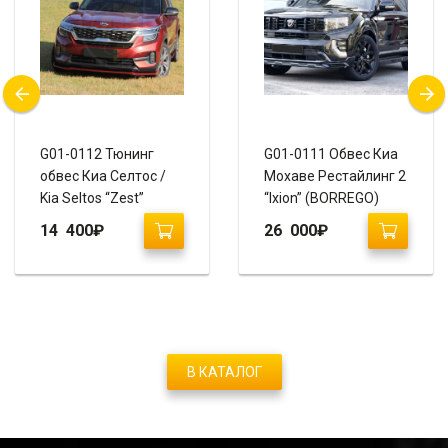
G01-0112 Тюнинг
G01-0111 Обвес Киа
обвес Киа Селтос /
Мохаве Рестайлинг 2
Kia Seltos “Zest”
“Ixion” (BORREGO)
14 400
₽
26 000
₽
В КАТАЛОГ