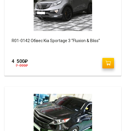
R01-0142 Обвес Kia Sportage 3 “Fluxion & Bliss”
4 500
₽
7 000
₽