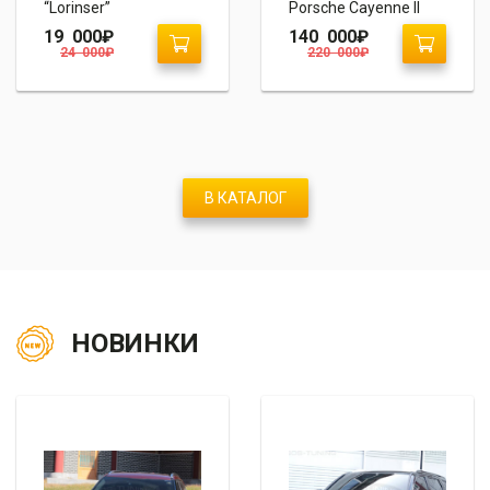
“Lorinser”
Porsche Cayenne II
958
19 000
₽
140 000
₽
24 000
₽
220 000
₽
В КАТАЛОГ
НОВИНКИ