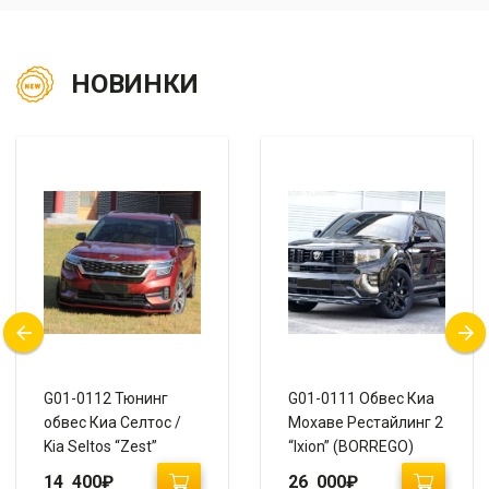
НОВИНКИ
G01-0112 Тюнинг
G01-0111 Обвес Киа
обвес Киа Селтос /
Мохаве Рестайлинг 2
Kia Seltos “Zest”
“Ixion” (BORREGO)
14 400
₽
26 000
₽