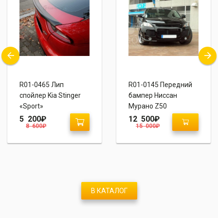
R01-0465 Лип
R01-0145 Передний
спойлер Kia Stinger
бампер Ниссан
«Sport»
Мурано Z50
“Pandora”
5 200
₽
12 500
₽
8 600
₽
15 000
₽
В КАТАЛОГ