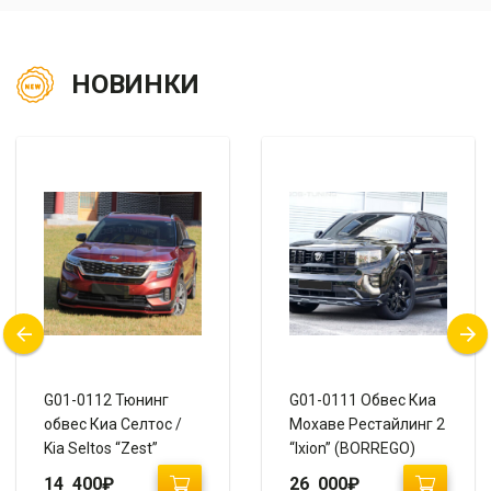
НОВИНКИ
G01-0112 Тюнинг
G01-0111 Обвес Киа
обвес Киа Селтос /
Мохаве Рестайлинг 2
Kia Seltos “Zest”
“Ixion” (BORREGO)
14 400
₽
26 000
₽