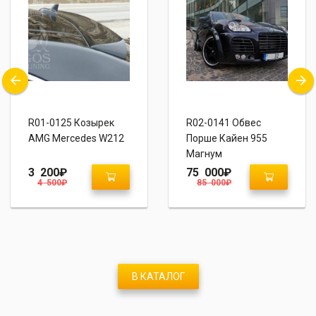
R01-0125 Козырек
R02-0141 Обвес
AMG Mercedes W212
Порше Кайен 955
Магнум
3 200
₽
75 000
₽
4 500
₽
85 000
₽
В КАТАЛОГ