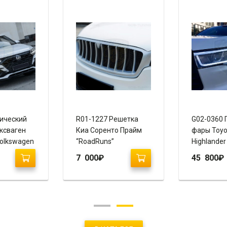
ический
R01-1227 Решетка
G02-0360 
ксваген
Киа Соренто Прайм
фары Toyo
Volkswagen
“RoadRuns”
Highlander
020+)
“Vland”
7 000
₽
45 800
₽