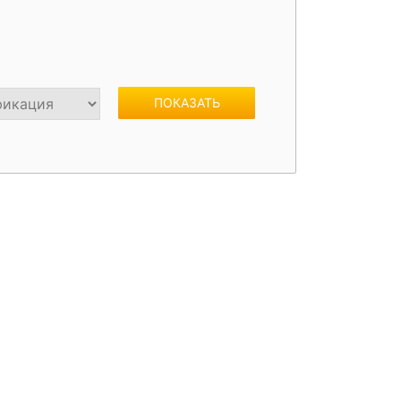
жки
Спойлеры / Козырьки на стекло
ПОКАЗАТЬ
фонари