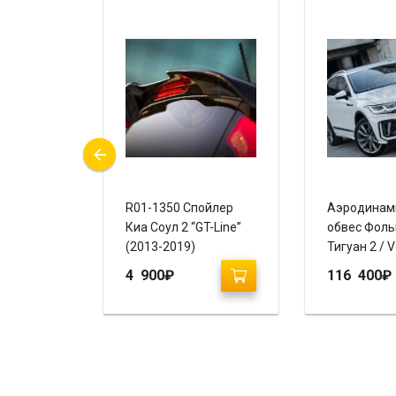
вес Киа
R01-1350 Спойлер
Аэродинам
айлинг 2
Киа Соул 2 “GT-Line”
обвес Фоль
REGO)
(2013-2019)
Тигуан 2 / 
Tiguan 2 (2
4 900
₽
116 400
₽