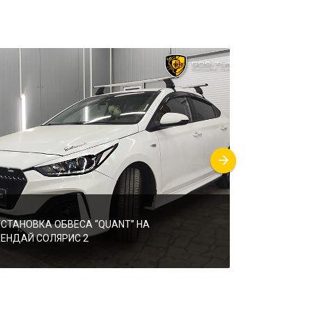
УСТАНОВКА ОБВЕСА “QUANT” НА
УСТАНОВКА 
ХЕНДАЙ СОЛЯРИС 2
“KUDOS”