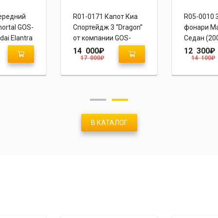
ередний
R01-0171 Капот Киа
R05-0010 
ortal GOS-
Спортейдж 3 “Dragon”
фонари Ма
dai Elantra
от компании GOS-
Седан (20
Tuning
14 000
₽
12 300
₽
17 000
₽
14 100
₽
В КАТАЛОГ