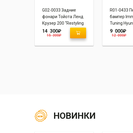
зырек
G02-0033 Задние
R01-0433 П
 8 “Blade
фонари Тойота Ленд
бампер Imm
Крузер 200 “Restyling
Tuning Hyun
2 Style 2015+”
Avante MD
14 300
₽
9 000
₽
15 300
₽
12 000
₽
НОВИНКИ