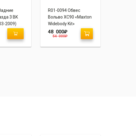
Задние
R01-0094 Обвес
G02-004
зда 3 BK
Вольво ХС90 «Maxton
Тойота К
03-2009)
Widebody Kit»
(E160, E1
“Mercede
48 000
₽
20 700
54 000
₽
23 900