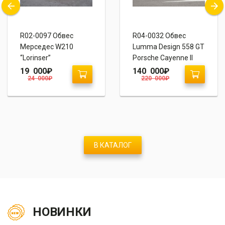
R02-0097 Обвес
R04-0032 Обвес
Мерседес W210
Lumma Design 558 GT
“Lorinser”
Porsche Cayenne II
958
19 000
₽
140 000
₽
24 000
₽
220 000
₽
В КАТАЛОГ
НОВИНКИ