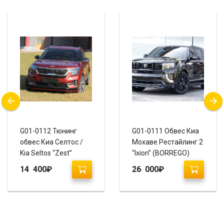
G01-0112 Тюнинг
G01-0111 Обвес Киа
обвес Киа Селтос /
Мохаве Рестайлинг 2
Kia Seltos “Zest”
“Ixion” (BORREGO)
14 400
₽
26 000
₽