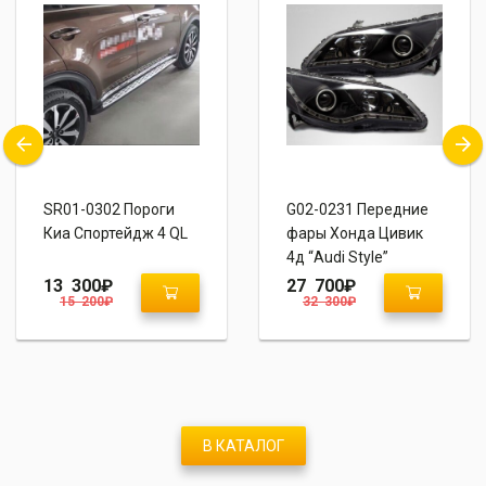
SR01-0302 Пороги
G02-0231 Передние
Киа Спортейдж 4 QL
фары Хонда Цивик
4д “Audi Style”
13 300
₽
27 700
₽
15 200
₽
32 300
₽
В КАТАЛОГ