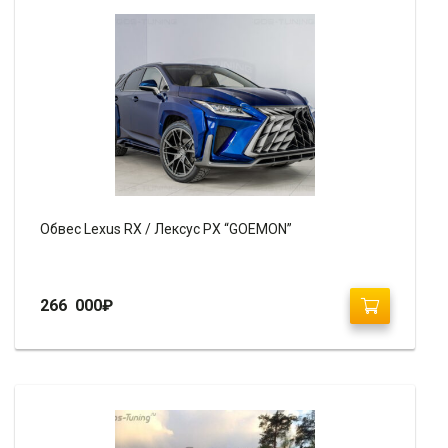
Обвес Lexus RX / Лексус РХ “GOEMON”
266 000
₽