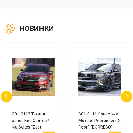
НОВИНКИ
G01-0112 Тюнинг
G01-0111 Обвес Киа
обвес Киа Селтос /
Мохаве Рестайлинг 2
Kia Seltos “Zest”
“Ixion” (BORREGO)