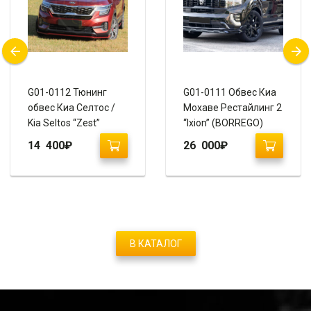
G01-0112 Тюнинг
G01-0111 Обвес Киа
обвес Киа Селтос /
Мохаве Рестайлинг 2
Kia Seltos “Zest”
“Ixion” (BORREGO)
14 400
₽
26 000
₽
В КАТАЛОГ