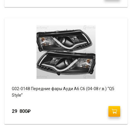
G02-0148 Передние фары Ауди А6 С6 (04-08 г.в.) “Q5
Style”
29 800
₽