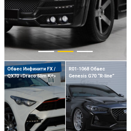
Обвес Инфинити FX /
R01-1068 Обвес
QX70 «Draco Slim Kit»
Genesis G70 “R-line”