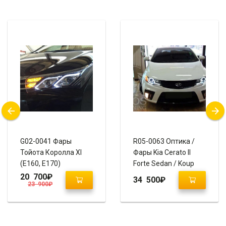
G02-0041 Фары
R05-0063 Оптика /
Тойота Королла XI
Фары Kia Cerato II
(E160, E170)
Forte Sedan / Koup
“Mercedes-Benz”
«Eagle Eyes V2 Black»
20 700
₽
34 500
₽
23 900
₽