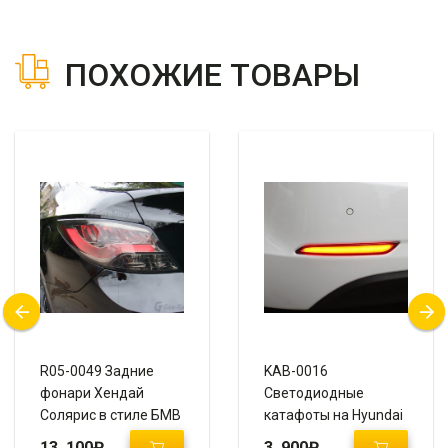
ПОХОЖИЕ ТОВАРЫ
R05-0049 Задние
KAB-0016
фонари Хендай
Светодиодные
Солярис в стиле БМВ
катафоты на Hyundai
(Тонированный)
Elantra / Avante MD
13 100
₽
3 900
₽