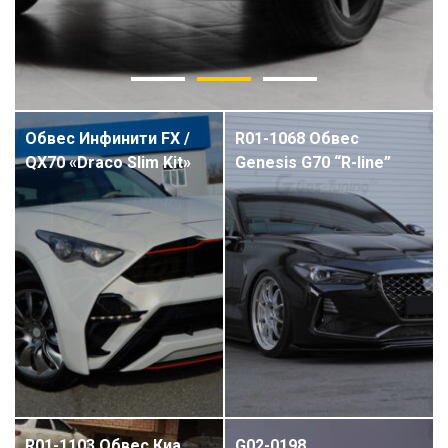
Обвес Инфинити FX /
R01-1068 Обвес
QX70 «Draco Slim Kit»
Genesis G70 “R-line”
R01-1103 Обвес Киа
G02-0198