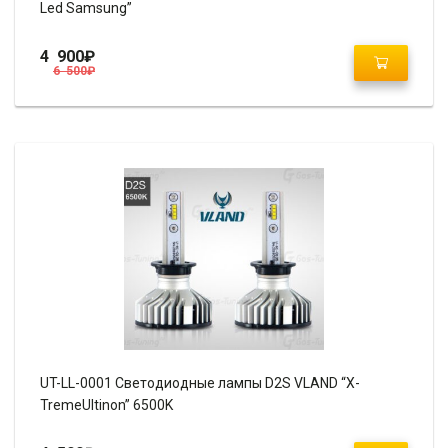
Led Samsung”
4 900
₽
6 500
₽
UT-LL-0001 Светодиодные лампы D2S VLAND “X-
TremeUltinon” 6500K