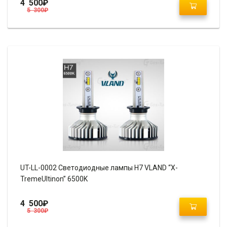
4 500
₽
5 300
₽
UT-LL-0002 Светодиодные лампы H7 VLAND “X-
TremeUltinon” 6500K
4 500
₽
5 300
₽