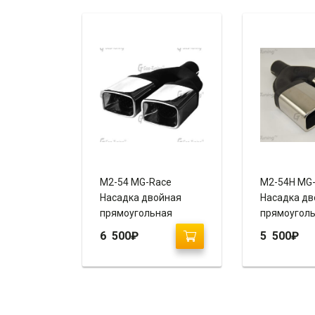
M2-54 MG-Race
M2-54H MG
Насадка двойная
Насадка дв
прямоугольная
прямоугол
прямая
прямая
6 500
₽
5 500
₽
(завальцованная, с
(завальцов
рюмкой)
пустая)