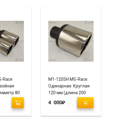
G-Race
M1-120SH MG-Race.
войная
Одинарная. Круглая
диаметр 80
120 мм (длина 200
ванная,
мм), скошенная,
4 000
₽
завальцованная,
пустая.