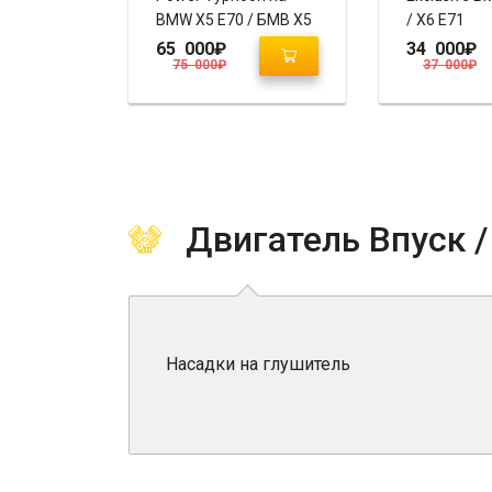
BMW X5 E70 / БМВ X5
/ X6 E71
E70
65 000
₽
34 000
₽
75 000
₽
37 000
₽
Двигатель Впуск 
Насадки на глушитель