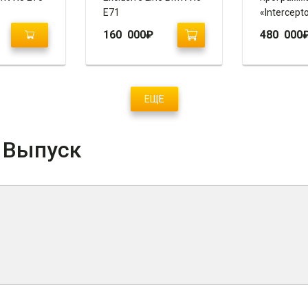
E71
«Intercept
Х6 (Е71)
160 000
₽
480 000
ЕЩЕ
/ Выпуск