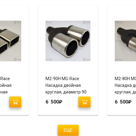
-Race
М2-90H MG-Race
М2-80H M
ойная
Насадка двойная
Насадка д
ьная
круглая, диаметр 90
круглая, 
(завальцованная,
(завальцо
6 500
₽
6 500
₽
анная,
пустая)
пустая)
ЕЩЕ