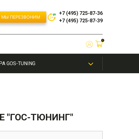
+7 (495) 725-87-36
МЫ ПЕРЕЗВОНИМ
+7 (495) 725-87-39
0
РА GOS-TUNING
ЫЙ
/
ШИНОМОНТАЖ
ТЮНИНГ
ЭКСКЛЮЗИВНАЯ
ЭЛЕКТРОНИКА
ИЕ
САЛОНА
ПОКРАСКА
Е "ГОС-ТЮНИНГ"
бампер
Решетки радиатора / Маски
бампера
й
Сплиттеры