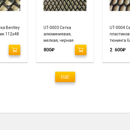
ка Bentley
UT-0003 Сетка
UT-0004 С
тик 112х48
алюминиевая,
пластиков
мелкая, черная
тюнинга Gol
100х50
/ ABS пла
800
₽
2 600
₽
120х600
ЕЩЕ