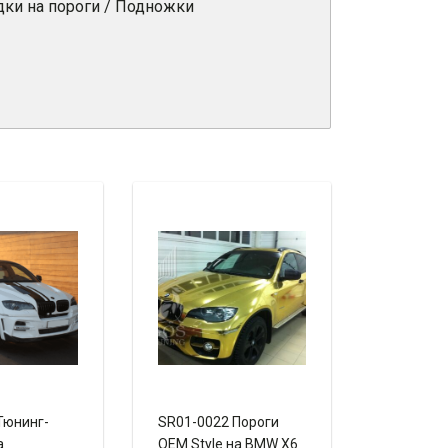
дки на пороги / Подножки
Тюнинг-
SR01-0022 Пороги
а
OEM Style на BMW X6