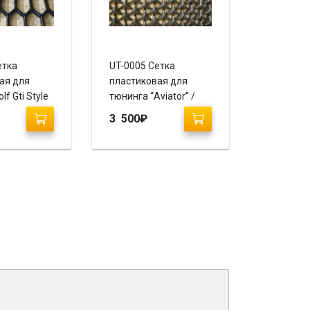
етка
UT-0005 Сетка
ая для
пластиковая для
f Gti Style
тюнинга “Aviator” /
стик
ABS пластик 120 х 70
3 500
₽