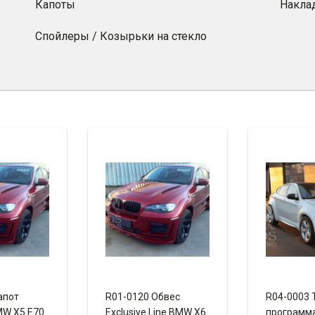
Капоты
Накла
Спойлеры / Козырьки на стекло
апот
R01-0120 Обвес
R04-0003 
MW X5 E70
Exclusive Line BMW X6
программ