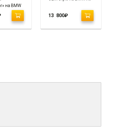
or» на BMW
₽
13 800
₽