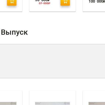
100 000
37 000
₽
/ Выпуск