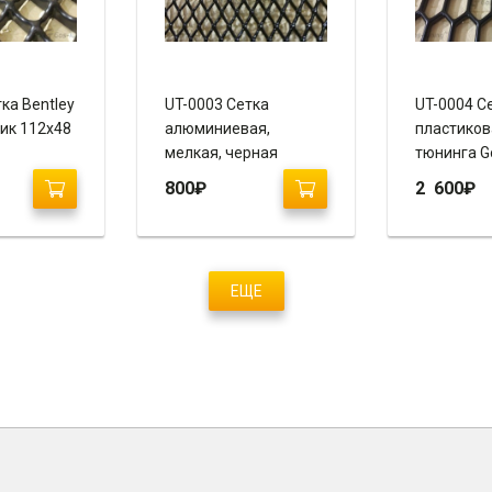
ка Bentley
UT-0003 Сетка
UT-0004 С
тик 112х48
алюминиевая,
пластиков
мелкая, черная
тюнинга Gol
100х50
/ ABS пла
800
₽
2 600
₽
120х600
ЕЩЕ