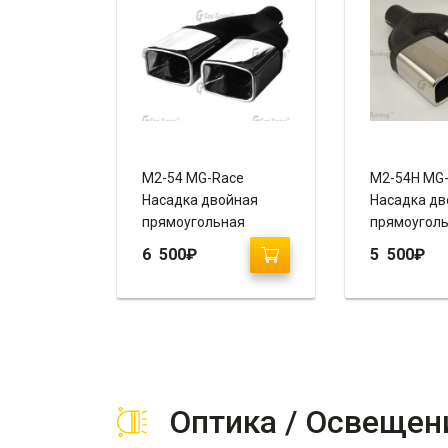
M2-54 MG-Race
M2-54H MG
Насадка двойная
Насадка дв
прямоугольная
прямоугол
прямая
прямая
6 500
₽
5 500
₽
(завальцованная, с
(завальцов
рюмкой)
пустая)
Оптика / Освещен