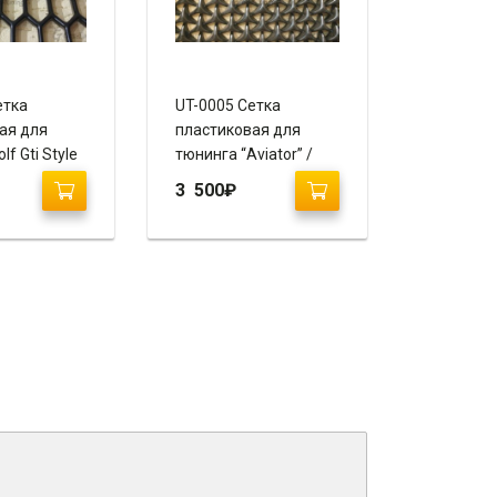
етка
UT-0005 Сетка
ая для
пластиковая для
f Gti Style
тюнинга “Aviator” /
стик
ABS пластик 120 х 70
3 500
₽