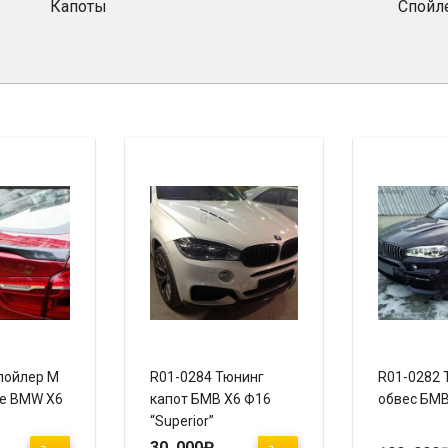
Капоты
Спойл
пойлер M
R01-0284 Тюнинг
R01-0282 
ce BMW X6
капот БМВ Х6 Ф16
обвес БМВ
“Superior”
30 000
₽