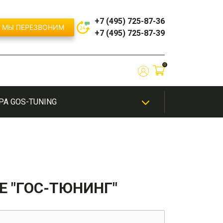
+7 (495) 725-87-36
МЫ ПЕРЕЗВОНИМ
+7 (495) 725-87-39
0
РА GOS-TUNING
ЫЙ
/
ШИНОМОНТАЖ
ТЮНИНГ
ЭКСКЛЮЗИВНАЯ
ЭЛЕКТРОНИКА
ИЕ
САЛОНА
ПОКРАСКА
Е "ГОС-ТЮНИНГ"
бампер
Решетки радиатора / Маски
бампера
й
Сплиттеры