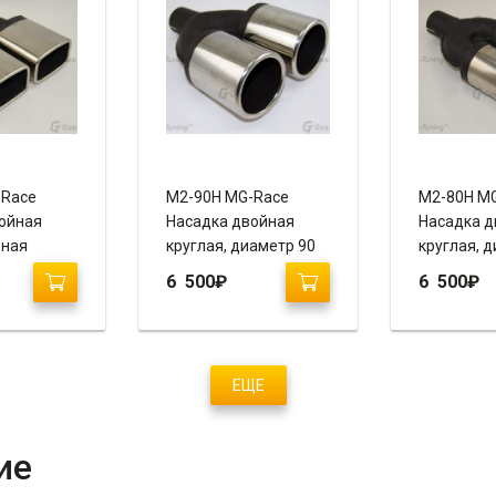
-Race
М2-90H MG-Race
М2-80H M
ойная
Насадка двойная
Насадка д
ьная
круглая, диаметр 90
круглая, 
(завальцованная,
(завальцо
6 500
₽
6 500
₽
анная,
пустая)
пустая)
ЕЩЕ
ие