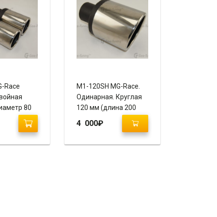
G-Race
M1-120SH MG-Race.
войная
Одинарная. Круглая
диаметр 80
120 мм (длина 200
ванная,
мм), скошенная,
4 000
₽
завальцованная,
пустая.