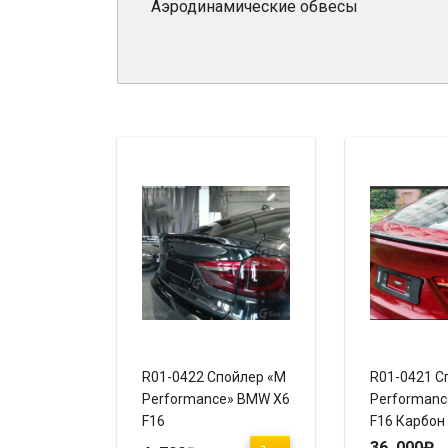
Аэродинамические обвесы
R01-0422 Спойлер «M
R01-0421 С
Performance» BMW X6
Performan
F16
F16 Карбон
36 000
₽