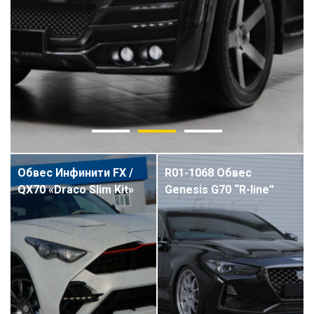
Обвес Инфинити FX /
R01-1068 Обвес
QX70 «Draco Slim Kit»
Genesis G70 “R-line”