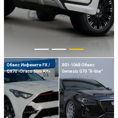
Обвес Инфинити FX /
R01-1068 Обвес
QX70 «Draco Slim Kit»
Genesis G70 “R-line”