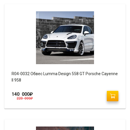
R04-0032 Обвес Lumma Design 558 GT Porsche Cayenne
II 958
140 000
₽
220 000
₽