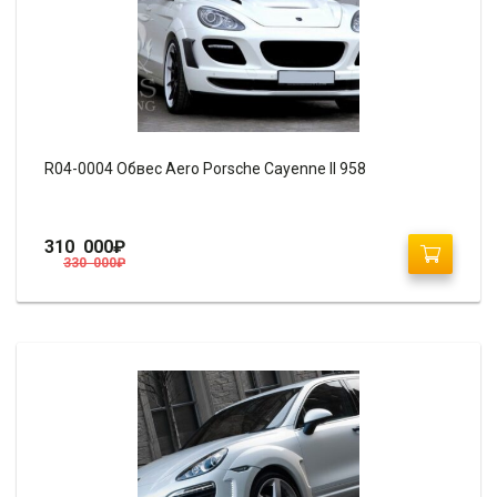
R04-0004 Обвес Aero Porsche Cayenne II 958
310 000
₽
330 000
₽