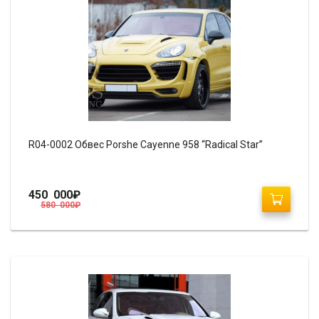
R04-0002 Обвес Porshe Cayenne 958 “Radical Star”
450 000
₽
580 000
₽