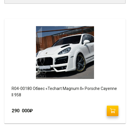
R04-00180 Обвес «Techart Magnum II» Porsche Cayenne
II 958
290 000
₽