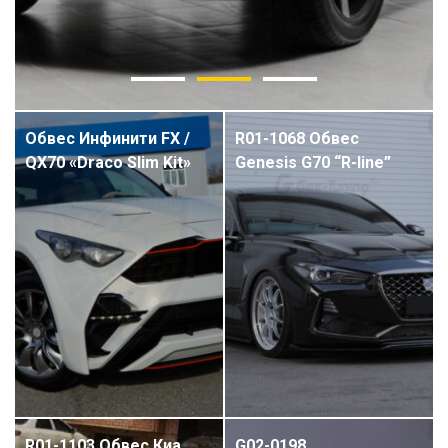
Обвес Инфинити FX /
R01-1068 Обвес
QX70 «Draco Slim Kit»
Genesis G70 “R-line”
R01-1103 Обвес Киа
G02-0198