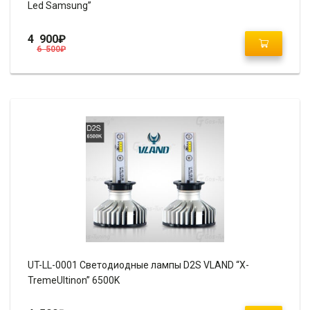
Led Samsung”
4 900
₽
6 500
₽
UT-LL-0001 Светодиодные лампы D2S VLAND “X-
TremeUltinon” 6500K