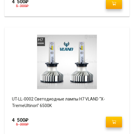
4 500
₽
5 300
₽
UT-LL-0002 Светодиодные лампы H7 VLAND “X-
TremeUltinon” 6500K
4 500
₽
5 300
₽