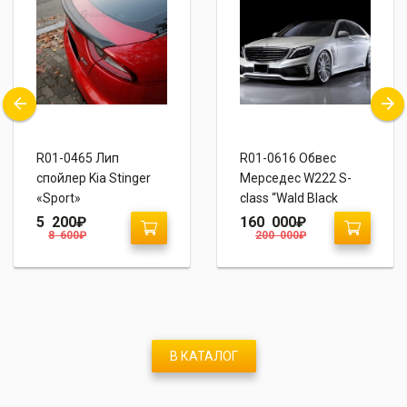
R01-0465 Лип
R01-0616 Обвес
спойлер Kia Stinger
Мерседес W222 S-
«Sport»
сlass “Wald Black
Bison”
5 200
₽
160 000
₽
8 600
₽
200 000
₽
В КАТАЛОГ