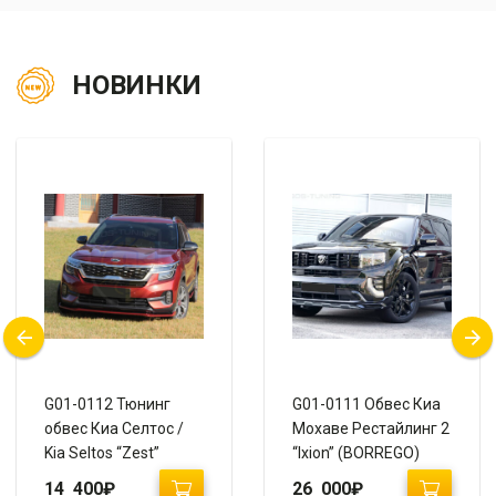
НОВИНКИ
G01-0112 Тюнинг
G01-0111 Обвес Киа
обвес Киа Селтос /
Мохаве Рестайлинг 2
Kia Seltos “Zest”
“Ixion” (BORREGO)
14 400
₽
26 000
₽