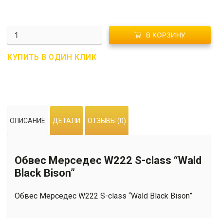
Количество
В КОРЗИНУ
R01-
0616
КУПИТЬ В ОДИН КЛИК
Обвес
Мерседес
W222
S-
сlass
ОПИСАНИЕ
ДЕТАЛИ
ОТЗЫВЫ (0)
"Wald
Black
Bison"
Обвес Мерседес W222 S-сlass “Wald
Black Bison”
Обвес Мерседес W222 S-сlass “Wald Black Bison”