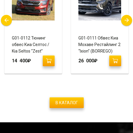
G01-0112 Тюнинг
G01-0111 Обвес Киа
обвес Киа Селтос /
Мохаве Рестайлинг 2
Kia Seltos “Zest”
“Ixion” (BORREGO)
14 400
₽
26 000
₽
В КАТАЛОГ