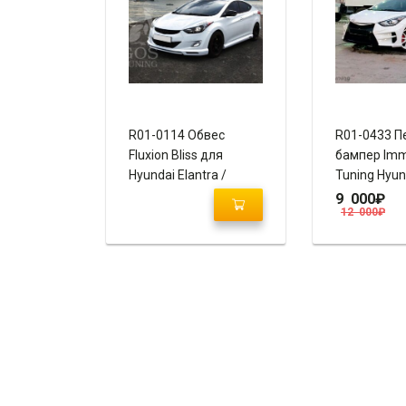
R01-0114 Обвес
R01-0433 П
Fluxion Bliss для
бампер Imm
Hyundai Elantra /
Tuning Hyun
Avante MD 2010+
Avante MD
9 000
₽
12 000
₽