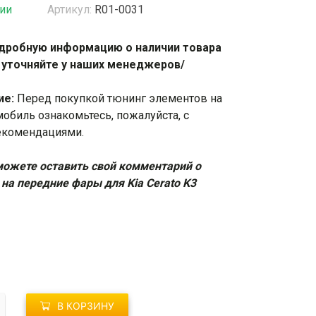
чии
Артикул:
R01-0031
жки
Спойлеры / Козырьки на стекло
дробную информацию о наличии товара
 уточняйте у наших менеджеров/
фонари
ие:
Перед покупкой тюнинг элементов на
мобиль ознакомьтесь, пожалуйста, с
екомендациями
.
ожете оставить свой комментарий о
 на передние фары для Kia Cerato K3
о
В КОРЗИНУ