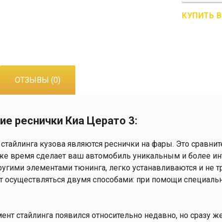
R01-
0031
КУПИТЬ 
Передние
реснички
Киа
Церато
3
ОТЗЫВЫ (0)
ие реснички Киа Церато 3:
стайлинга кузова являются реснички на фары. Это сравни
же время сделает ваш автомобиль уникальным и более ин
ругими элементами тюнинга, легко устанавливаются и не т
 осуществляться двумя способами: при помощи специально
ент стайлинга появился относительно недавно, но сразу 