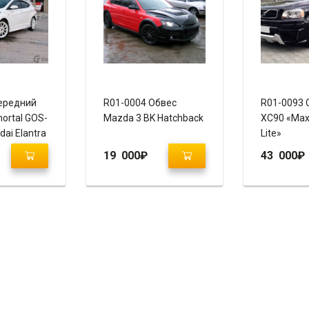
ередний
R01-0004 Обвес
R01-0093 
ortal GOS-
Mazda 3 BK Hatchback
XC90 «Maxt
dai Elantra
Lite»
19 000
₽
43 000
₽