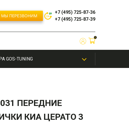
+7 (495) 725-87-36
МЫ ПЕРЕЗВОНИМ
+7 (495) 725-87-39
0
РА GOS-TUNING
ЫЙ
/
ШИНОМОНТАЖ
ТЮНИНГ
ЭКСКЛЮЗИВНАЯ
ЭЛЕКТРОНИКА
ИЕ
САЛОНА
ПОКРАСКА
0031 ПЕРЕДНИЕ
бампер
Решетки радиатора / Маски
ИЧКИ КИА ЦЕРАТО 3
бампера
й
Сплиттеры