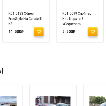
R01-0133 Обвес
R01-0099 Спойлер
FreeStyle Kia Cerato III
Киа Церато 3
K3
«Sequence»
11 500
₽
5 500
₽
Ы