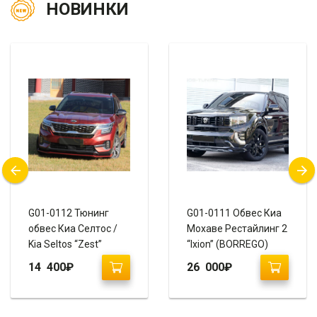
НОВИНКИ
G01-0112 Тюнинг
G01-0111 Обвес Киа
обвес Киа Селтос /
Мохаве Рестайлинг 2
Kia Seltos “Zest”
“Ixion” (BORREGO)
14 400
₽
26 000
₽