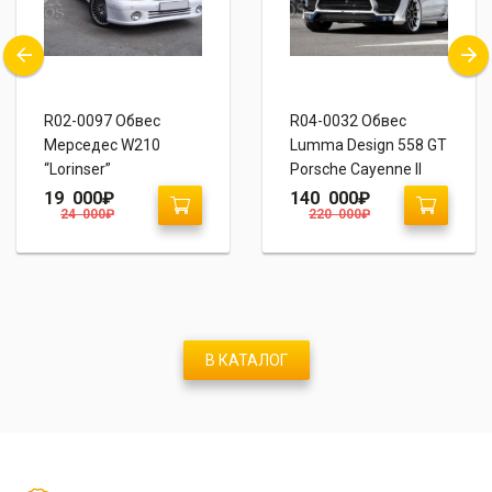
R02-0097 Обвес
R04-0032 Обвес
Мерседес W210
Lumma Design 558 GT
“Lorinser”
Porsche Cayenne II
958
19 000
₽
140 000
₽
24 000
₽
220 000
₽
В КАТАЛОГ