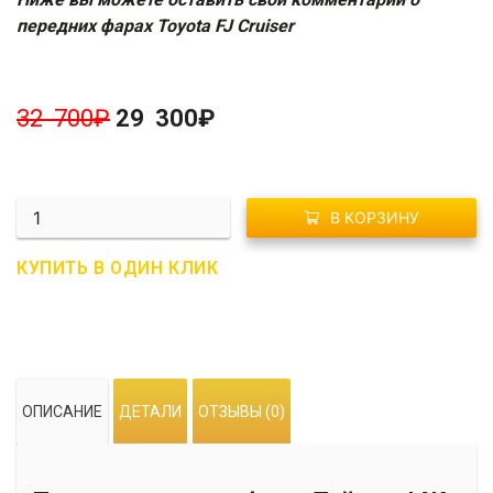
передних фарах Toyota FJ Cruiser
32 700
₽
29 300
₽
Количество
В КОРЗИНУ
G02-
0222
КУПИТЬ В ОДИН КЛИК
Передние
фары
Тойота
ФЖ
Крузер
ОПИСАНИЕ
ДЕТАЛИ
ОТЗЫВЫ (0)
"RR
Style"