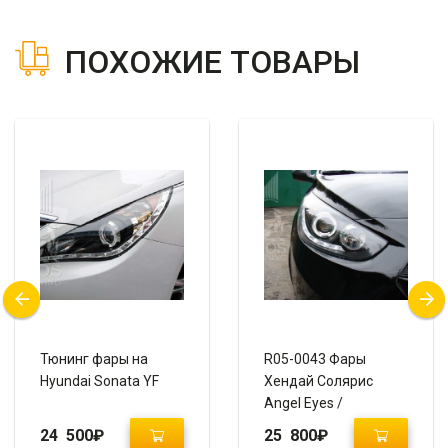
ПОХОЖИЕ ТОВАРЫ
R05-0042 Задние
R05-0041 Задние
фонари «BMW
фонари «BMW
Design» Red на
Design» Smoke на
Hyundai Elantra /
Hyundai Elantra /
Avante
Avanta