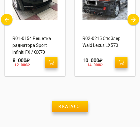
R01-0154 Решетка
R02-0215 Спойлер
радиатора Sport
Wald Lexus LX570
Infiniti FX / QX70
2012+
8 000
₽
10 000
₽
12 000
₽
14 000
₽
В КАТАЛОГ