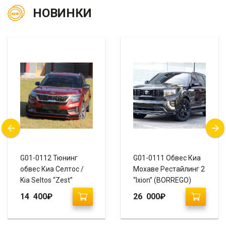
НОВИНКИ
G01-0112 Тюнинг
G01-0111 Обвес Киа
обвес Киа Селтос /
Мохаве Рестайлинг 2
Kia Seltos “Zest”
“Ixion” (BORREGO)
14 400
₽
26 000
₽