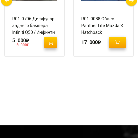
R01-0706 Диффузор
R01-0088 Обвес
заднего бампера
Panther Lite Mazda 3
Infiniti Q50 / Инфинти
Hatchback
Q50
5 000
₽
17 000
₽
8 000
₽