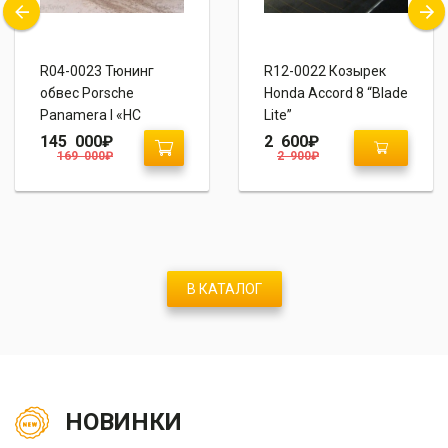
R04-0023 Тюнинг
R12-0022 Козырек
обвес Porsche
Honda Accord 8 “Blade
Panamera I «HС
Lite”
Design»
145 000
₽
2 600
₽
169 000
₽
2 900
₽
В КАТАЛОГ
НОВИНКИ