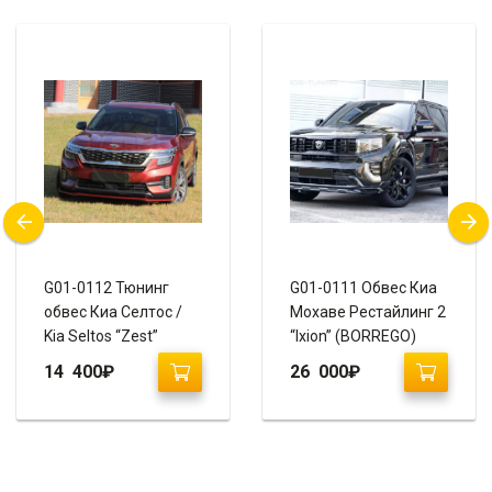
G01-0112 Тюнинг
G01-0111 Обвес Киа
обвес Киа Селтос /
Мохаве Рестайлинг 2
Kia Seltos “Zest”
“Ixion” (BORREGO)
14 400
₽
26 000
₽