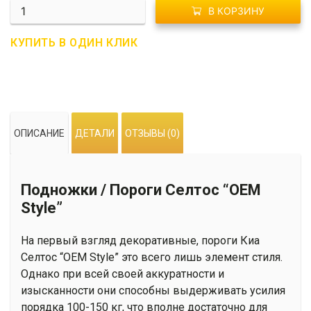
Количество
В КОРЗИНУ
SR01-
0109
КУПИТЬ В ОДИН КЛИК
Подножки
/
Пороги
Селтос
"OEM
ОПИСАНИЕ
ДЕТАЛИ
ОТЗЫВЫ (0)
Style"
Подножки / Пороги Селтос “OEM
Style”
На первый взгляд декоративные, пороги Киа
Селтос “OEM Style” это всего лишь элемент стиля.
Однако при всей своей аккуратности и
изысканности они способны выдерживать усилия
порядка 100-150 кг, что вполне достаточно для