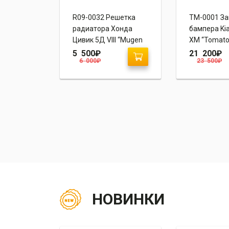
ес Prior
R09-0032 Решетка
TM-0001 З
 II (8J)
радиатора Хонда
бампера Kia
Цивик 5Д VIII “Mugen
XM “Tomato
Style”
5 500
₽
21 200
₽
6 000
₽
23 500
₽
НОВИНКИ