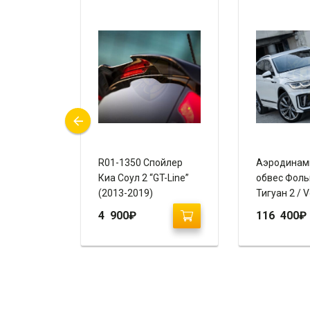
вес Киа
R01-1350 Спойлер
Аэродинам
айлинг 2
Киа Соул 2 “GT-Line”
обвес Фоль
REGO)
(2013-2019)
Тигуан 2 / 
Tiguan 2 (2
4 900
₽
116 400
₽