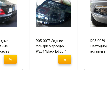
адние
R05-0078 Задние
R05-0079
ивные
фонари Мерседес
Светодио
cedes
W204 “Black Edition”
вставки в
lack”
противот
фары Мер