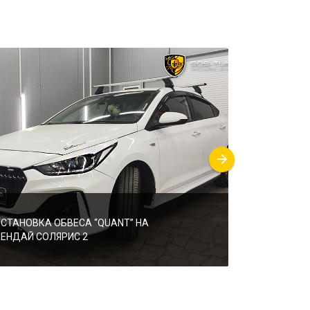
УСТАНОВКА ОБВЕСА “QUANT” НА
УСТАНОВКА 
ХЕНДАЙ СОЛЯРИС 2
“KUDOS”