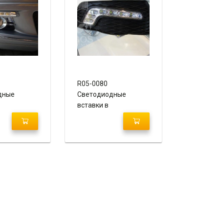
R05-0080
дные
Светодиодные
вставки в
уманные
противотуманные
седес W204
фары Mercedes W204