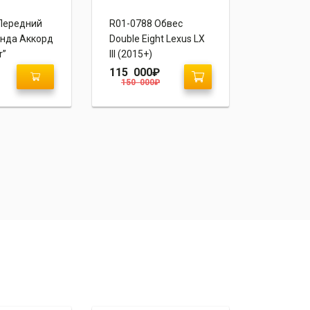
Передний
R01-0788 Обвес
R01-0656
нда Аккорд
Double Eight Lexus LX
бампер A
r”
III (2015+)
Мазда 6 
115 000
₽
18 000
150 000
₽
23 000