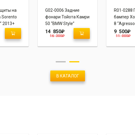
ащиты на
G02-0006 Задние
R01-0288 
 Sorento
фонари Тойота Камри
бампер Хо
” 2013+
50 “BMW Style”
8 “Agresso
14 850
₽
9 500
₽
16 300
₽
11 000
₽
В КАТАЛОГ