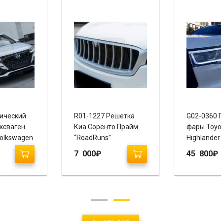
ический
R01-1227 Решетка
G02-0360 
ксваген
Киа Соренто Прайм
фары Toyo
Volkswagen
“RoadRuns”
Highlander
020+)
“Vland”
7 000
₽
45 800
₽