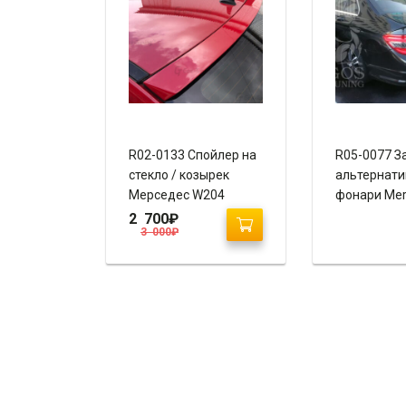
R02-0133 Спойлер на
R05-0077 З
стекло / козырек
альтернат
Мерседес W204
фонари Mer
W204 “Red B
2 700
₽
3 000
₽