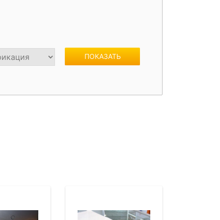
жки
Спойлеры / Козырьки на стекло
ПОКАЗАТЬ
фонари