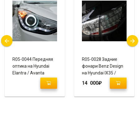
R05-0044 Передняя
R05-0028 Задние
оптика на Hyundai
фонари Benz Design
Elantra / Avanta
на Hyundai IX35 /
Tucson IX
14 000
₽
(прозрачные, хром)