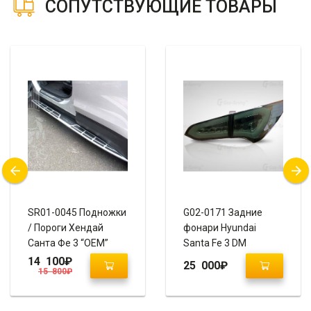
СОПУТСТВУЮЩИЕ ТОВАРЫ
SR01-0045 Подножки
G02-0171 Задние
/ Пороги Хендай
фонари Hyundai
Санта Фе 3 “OEM”
Santa Fe 3 DM
“Smoke” (2012-2015)
14 100
₽
25 000
₽
15 800
₽