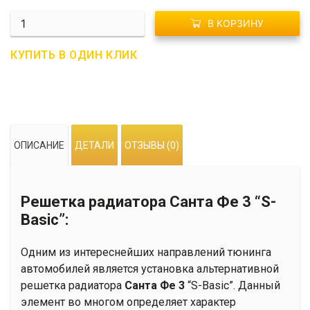
Количество
В КОРЗИНУ
G01-
0012
КУПИТЬ В ОДИН КЛИК
Решетка
радиатора
Санта
Фе
3
ОПИСАНИЕ
ДЕТАЛИ
ОТЗЫВЫ (0)
"S-
Basic"
Решетка радиатора Санта Фе 3 “S-
Basic”:
Одним из интереснейших направлений тюнинга
автомобилей является установка альтернативной
решетка радиатора
Санта Фе 3
“S-Basic”. Данный
элемент во многом определяет характер