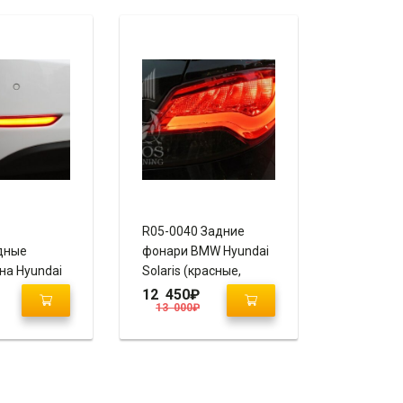
R05-0040 Задние
дные
фонари BMW Hyundai
на Hyundai
Solaris (красные,
Avante MD
тонированные)
12 450
₽
13 000
₽