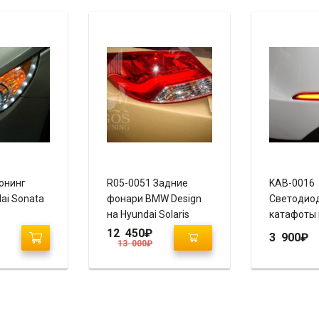
юнинг
R05-0051 Задние
KAB-0016
ai Sonata
фонари BMW Design
Светодио
на Hyundai Solaris
катафоты 
(красные
Elantra / 
12 450
₽
3 900
₽
13 000
₽
прозрачные)