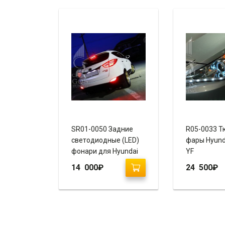
SR01-0050 Задние
R05-0033 Т
светодиодные (LED)
фары Hyund
фонари для Hyundai
YF
Ix35
14 000
₽
24 500
₽