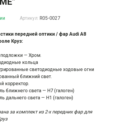
ME”
жки
Спойлеры / Козырьки на стекло
чии
Артикул:
R05-0027
стики передней оптики / фар Audi A8
фонари
роле Круз:
 подложки — Хром.
одиодные кольца
грированные светодиодные ходовые огни
ованный ближний свет.
ой корректор.
ь ближнего света — H7 (галоген)
ь дальнего света — H1 (галоген)
ана за комплект из 2-х передних фар для
руз