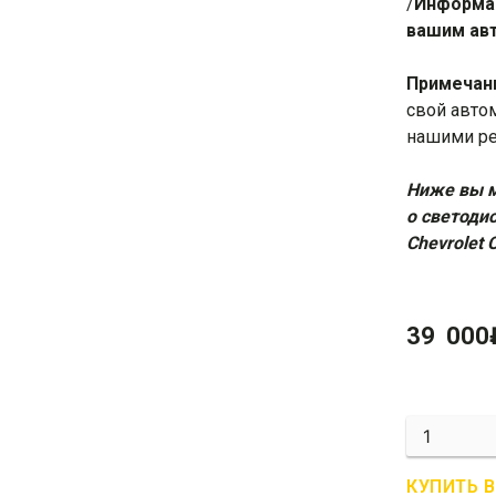
/
Информац
вашим авт
Примечан
свой авто
нашими
р
Ниже вы м
о светоди
Chevrolet 
39 000
Количеств
R05-
0027
КУПИТЬ 