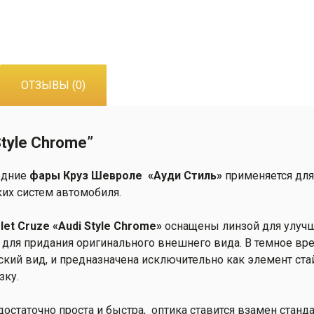
Фары
Круз
Шевроле
"Audi
Style
ОТЗЫВЫ (0)
Chrome"
tyle Chrome”
редние
ф
ары Круз
Шевроле
«Ауди Стиль»
применяется для 
их систем автомобиля.
let Cruze «Audi Style Chrome»
оснащены линзой для улучш
для придания оригинального внешнего вида. В темное вре
ий вид, и предназначена исключительно как элемент стай
зку.
остаточно проста и быстра, оптика ставится взамен станд