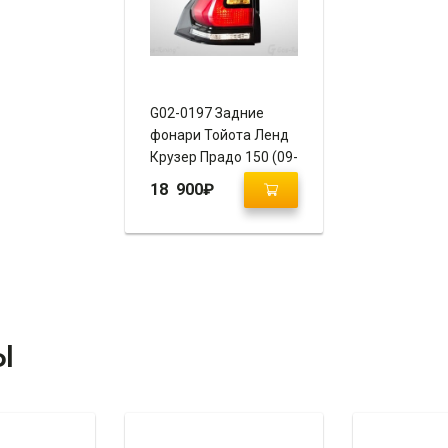
G02-0197 Задние
фонари Тойота Ленд
Крузер Прадо 150 (09-
17) “Restyle 2 Edition”
18 900
₽
Ы