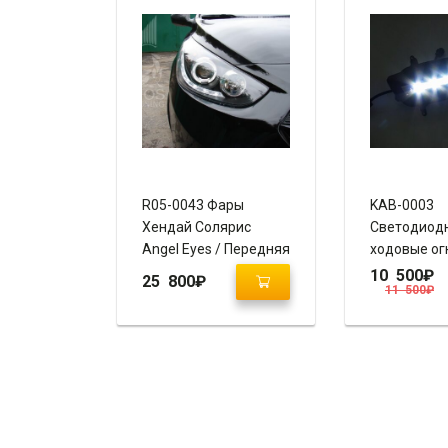
R05-0043 Фары
KAB-0003
Хендай Солярис
Светодиод
Angel Eyes / Передняя
ходовые ог
оптика
Hyundai Gra
10 500
₽
25 800
₽
11 500
₽
H1 вместо
противоту
фар