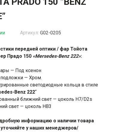
TA PRADO 150 “BENZ
жки
Спойлеры / Козырьки на стекло
E”
чии
Артикул:
G02-0205
фонари
стики передней оптики / фар Тойота
зер Прадо 150
«Mersedes-Benz 222»
:
фары — Под ксенон
 подложки — Хром.
грированные светодиодные кольца в стиле
edes-Benz 222
“
ованный ближний свет — цоколь H7/D2s
ний свет — цоколь HB3
дробную информацию о наличии товара
 уточняйте у наших менеджеров/