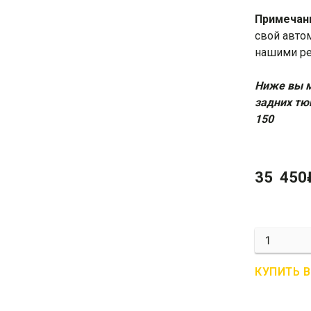
Примечан
свой авто
нашими
р
Ниже вы м
задних тюн
150
35 450
Количеств
G02-
0205
КУПИТЬ 
Передние
светодио