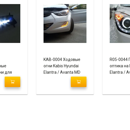
KAB-0004 Ходовые
R05-0044 
ные
огни Kabis Hyundai
оптика на 
ни для
Elantra / Avanta MD
Elantra / 
nd Starex /
манных