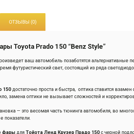
фары
Toyota
Prado
ОТЗЫВЫ (0)
150
"Benz
Style"
ы Toyota Prado 150 “Benz Style”
 произведет ваш автомобиль позаботятся альтернативные 
 время футуристический свет, состоящий из ряда светодио
o 150
достаточно проста и быстра, оптика ставится взамен 
ило, замена оптики не вызывает сложностей и корректиро
ановка — это весомая часть тюнинга автомобиля, во мно
е показатели.
е
фары
для
Тойота Ленд Крузер Прадо 150
с черной подл