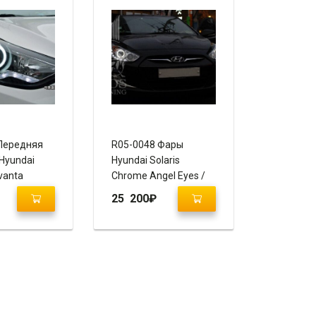
Передняя
R05-0048 Фары
Hyundai
Hyundai Solaris
Avanta
Chrome Angel Eyes /
Передняя оптика
25 200
₽