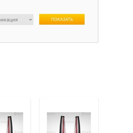
жки
Спойлеры / Козырьки на стекло
ПОКАЗАТЬ
фонари