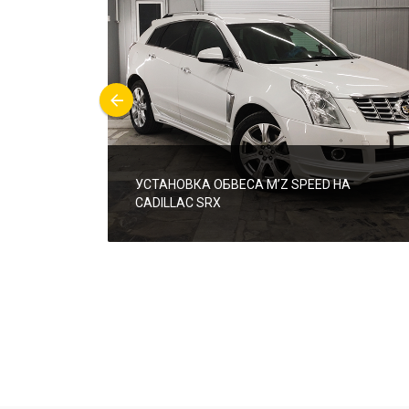
УСТАНОВКА ОБВЕСА M’Z SPEED НА
CADILLAC SRX