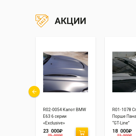
АКЦИИ
пот
R02-0054 Капот BMW
R01-1078 С
56 /
E63 6 серии
Порше Пана
«Exclusive»
“GT-Line”
23 000
₽
18 000
₽
25 000
₽
23 900
₽