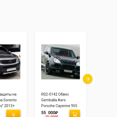
Защиты на
R02-0142 Обвес
R04-0017
ia Sorento
Gemballa Aero
Mercedes
o” 2013+
Porsche Cayenne 955
class
55 000
₽
50 000
70 000
₽
55 000