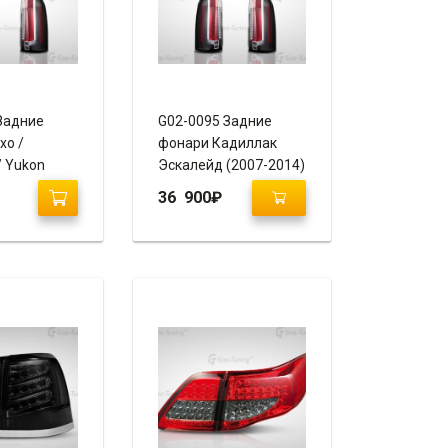
Задние
G02-0095 Задние
хо /
фонари Кадиллак
/ Yukon
Эскалейд (2007-2014)
) “Escalade
“Escalade Style 2014+”
36 900
₽