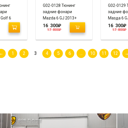
юнинг
G02-0128 Тюнинг
G02-0129 
нари
задние фонари
задние ф
Golf 6
Mazda 6 GJ 2013+
Мазда 6 G
(2009-2014)
“Maserati Style”
“Maserati S
16 300
₽
16 300
₽
17 800
₽
17 800
₽
e”
←
1
2
3
4
5
6
…
10
11
12