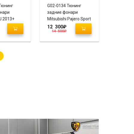
Тюнинг
G02-0134 Тюнинг
онари
задние фонари
J 2013+
Mitsubishi Pajero Sport
tyle”
2 “Q7 Style” (Smoke /
12 300
₽
14 500
₽
Дымчатые)
→