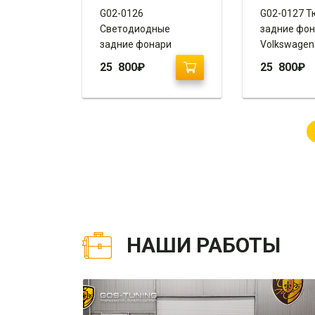
G02-0126
G02-0127 Т
Светодиодные
задние фо
задние фонари
Volkswagen 
Фольксваген Гольф 6
(MK6 / VI) 
25 800
₽
25 800
₽
(MK6 / VI) (2008-2012)
“GOLF R Styl
“GOLF R Style”
НАШИ РАБОТЫ