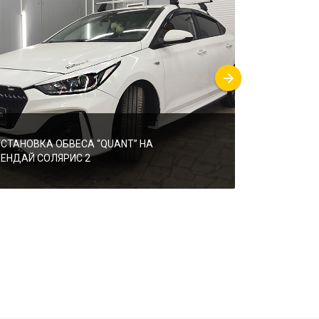
УСТАНОВКА ОБВЕСА “QUANT” НА
УСТАНОВКА 
ХЕНДАЙ СОЛЯРИС 2
“KUDOS”