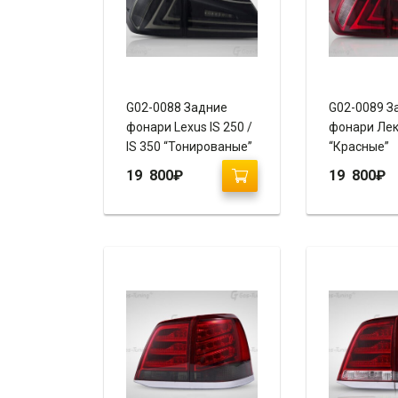
G02-0088 Задние
G02-0089 З
фонари Lexus IS 250 /
фонари Лек
IS 350 “Тонированые”
“Красные”
19 800
₽
19 800
₽