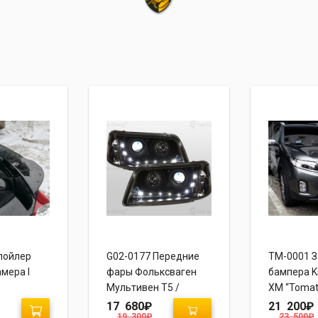
пойлер
G02-0177 Передние
TM-0001 
мера I
фары Фольксваген
бампера K
Мультивен Т5 /
XM “Tomat
Транспортер Т5
17 680
₽
21 200
₽
19 300
₽
23 500
₽