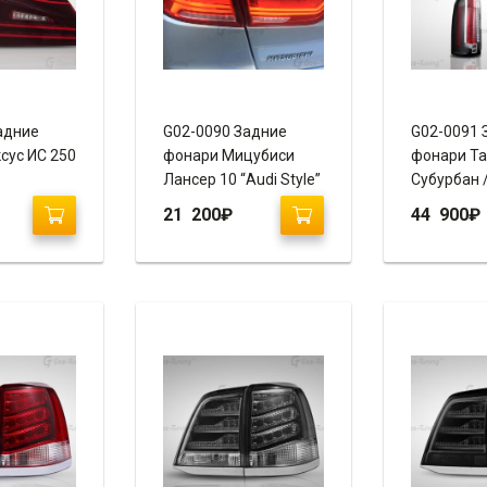
адние
G02-0090 Задние
G02-0091 
сус ИС 250
фонари Мицубиси
фонари Та
Лансер 10 “Audi Style”
Субурбан 
(2007-2014
21 200
₽
44 900
₽
Style”