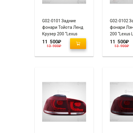
G02-0101 Задние
G02-0102 З
фонари Тойота Ленд
фонари Лэн
Крузер 200 “Lexus
200 “Lexus 
LX570 Style”
Style” (RED 
11 500
₽
11 500
₽
13 900
₽
13 900
₽