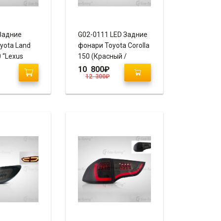
Задние
G02-0111 LED Задние
yota Land
фонари Toyota Corolla
0 “Lexus
150 (Красный /
” (Black)
Тонированный)
10 800
₽
12 300
₽