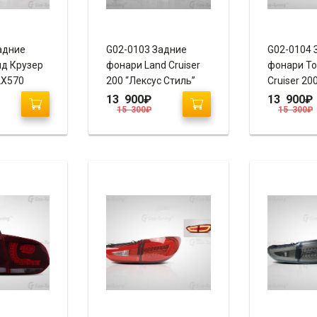
адние
G02-0103 Задние
G02-0104 
д Крузер
фонари Land Cruiser
фонари To
LX570
200 “Лексус Стиль”
Cruiser 20
/ Clear)
(Black / White)
LX570 Style
13 900
₽
13 900
₽
15 300
₽
15 300
₽