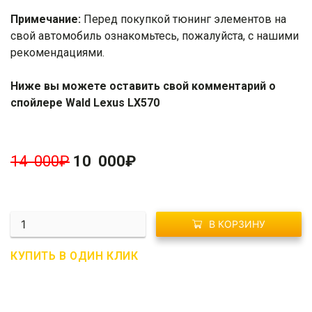
Примечание:
Перед покупкой тюнинг элементов на
свой автомобиль ознакомьтесь, пожалуйста, с нашими
рекомендациями
.
Ниже вы можете оставить свой комментарий о
спойлере Wald Lexus LX570
14 000
₽
10 000
₽
Количество
В КОРЗИНУ
R02-
0215
КУПИТЬ В ОДИН КЛИК
Спойлер
Wald
Lexus