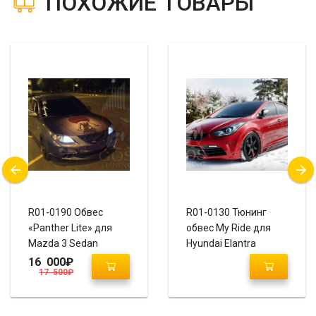
ПОХОЖИЕ ТОВАРЫ
R01-0190 Обвес
R01-0130 Тюнинг
«Panther Lite» для
обвес My Ride для
Mazda 3 Sedan
Hyundai Elantra
Avante MD / Хендай
16 000
₽
17 500
₽
Элантра