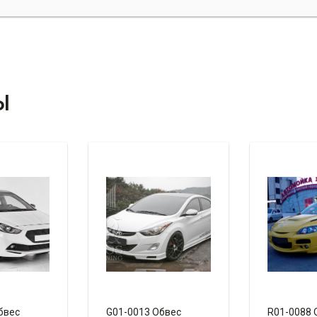
Ы
бвес
G01-0013 Обвес
R01-0088 