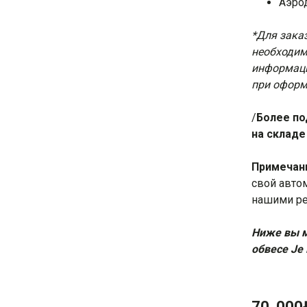
Аэро
*Для зака
необходим
информаци
при оформ
/
Более по
на складе
Примечан
свой авто
нашими
р
Ниже вы м
обвесе Je
70 000