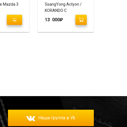
te Mazda 3
SsangYong Actyon /
KORANDO C
13 000
₽
Наша группа в Vk