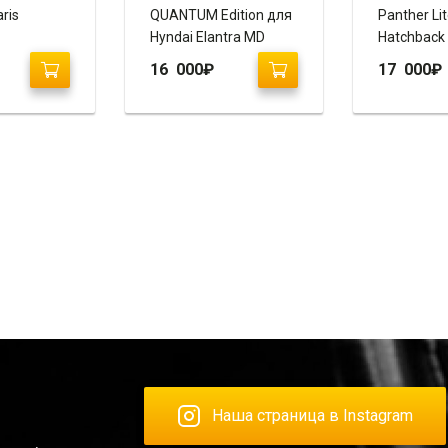
ris
QUANTUM Edition для
Panther Li
Hyndai Elantra MD
Hatchback
16 000
₽
17 000
₽
Наша страница в Instagram