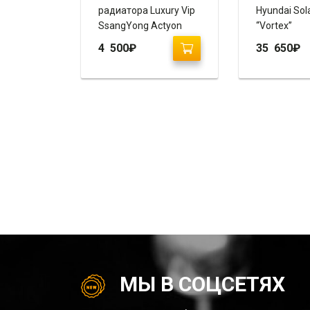
радиатора Luxury Vip
Hyundai Sola
SsangYong Actyon
“Vortex”
2010-2013
4 500
₽
35 650
₽
МЫ В СОЦСЕТЯХ