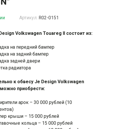
GN”
жки
Спойлеры / Козырьки на стекло
чии
Артикул:
R02-0151
Design Volkswagen Touareg II состоит из:
фонари
адка на передний бампер
адка на задний бампер
адка задней двери
тка радиатора
льно к обвесу
Je Design Volkswagen
I можно приобрести:
рители арок – 30 000 рублей (10
ентов)
лер крыши – 15 000 рублей
тавочные кольца – 15 000 рублей